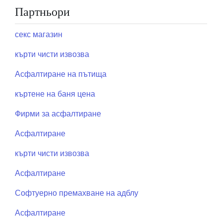
Партньори
публикациите
на
секс магазин
страници
кърти чисти извозва
Асфалтиране на пътища
къртене на баня цена
Фирми за асфалтиране
Асфалтиране
кърти чисти извозва
Асфалтиране
Софтуерно премахване на адблу
Асфалтиране