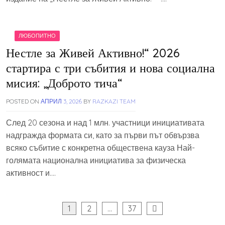
ЛЮБОПИТНО
Нестле за Живей Активно!“ 2026
стартира с три събития и нова социална
мисия: „Доброто тича“
POSTED ON
АПРИЛ 3, 2026
BY
RAZKAZI TEAM
След 20 сезона и над 1 млн. участници инициативата
надгражда формата си, като за първи път обвързва
всяко събитие с конкретна обществена кауза Най-
голямата национална инициатива за физическа
активност и….
Разделяне
1
2
…
37
на