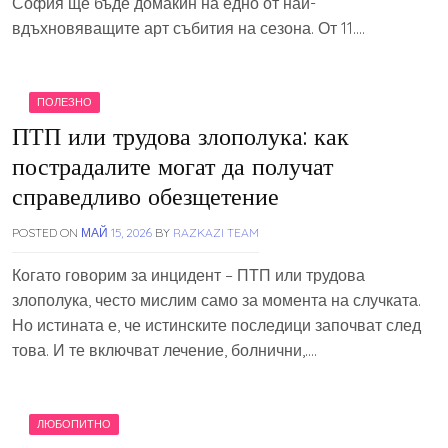
София ще бъде домакин на едно от най-
вдъхновяващите арт събития на сезона. От 11….
ПОЛЕЗНО
ПТП или трудова злополука: как
пострадалите могат да получат
справедливо обезщетение
POSTED ON
МАЙ 15, 2026
BY
RAZKAZI TEAM
Когато говорим за инцидент – ПТП или трудова
злополука, често мислим само за момента на случката.
Но истината е, че истинските последици започват след
това. И те включват лечение, болнични,….
ЛЮБОПИТНО