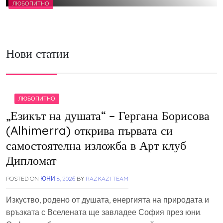
ЛЮБОПИТНО
Нови статии
ЛЮБОПИТНО
„Езикът на душата“ – Гергана Борисова
(Alhimerra) открива първата си
самостоятелна изложба в Арт клуб
Дипломат
POSTED ON
ЮНИ 8, 2026
BY
RAZKAZI TEAM
Изкуство, родено от душата, енергията на природата и
връзката с Вселената ще завладее София през юни.