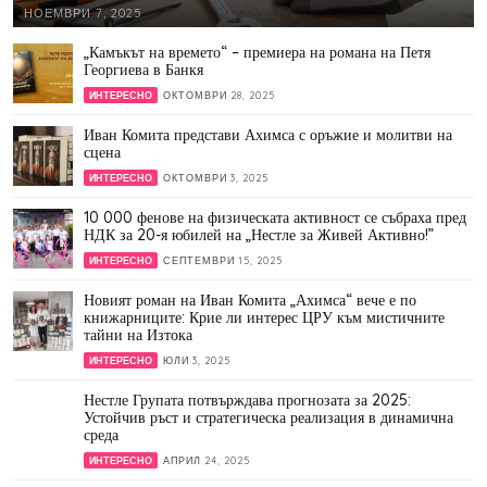
НОЕМВРИ 7, 2025
„Камъкът на времето“ – премиера на романа на Петя
Георгиева в Банкя
ИНТЕРЕСНО
ОКТОМВРИ 28, 2025
Иван Комита представи Ахимса с оръжие и молитви на
сцена
ИНТЕРЕСНО
ОКТОМВРИ 3, 2025
10 000 фенове на физическата активност се събраха пред
НДК за 20-я юбилей на „Нестле за Живей Активно!”
ИНТЕРЕСНО
СЕПТЕМВРИ 15, 2025
Новият роман на Иван Комита „Ахимса“ вече е по
книжарниците: Крие ли интерес ЦРУ към мистичните
тайни на Изтока
ИНТЕРЕСНО
ЮЛИ 3, 2025
Нестле Групата потвърждава прогнозата за 2025:
Устойчив ръст и стратегическа реализация в динамична
среда
ИНТЕРЕСНО
АПРИЛ 24, 2025