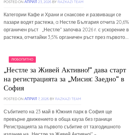
POSTED ON
АПРИЛ 23, 2026
BY
RAZKAZI TEAM
Категории Кафе и Храни и снаксове и развиващи се
пазари водят растежа, a Нестле България отчита 20,6%
органичен ръст „Нестле“ започва 2026 г. с ускорение в
растежа, отчитайки 3,5% органичен ръст през първото….
ЛЮБОПИТНО
„Нестле за Живей Активно!“ дава старт
на регистрацията за „Мисия: Заедно“ в
София
POSTED ON
АПРИЛ 7, 2026
BY
RAZKAZI TEAM
Събитието на 23 май в Южния парк в София ще
превърне движението в обща кауза без граници
Регистрацията за първото събитие от тазгодишното
издание на „Нестле за Живей Активно!“ –….