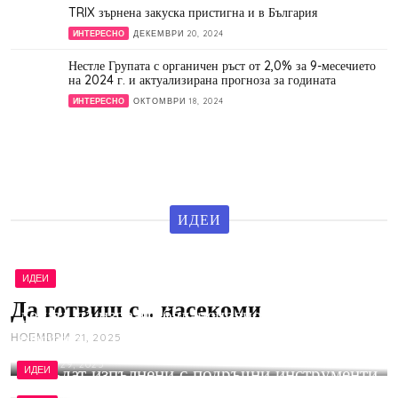
TRIX зърнена закуска пристигна и в България
ИНТЕРЕСНО
ДЕКЕМВРИ 20, 2024
Нестле Групата с органичен ръст от 2,0% за 9-месечието
на 2024 г. и актуализирана прогноза за годината
ИНТЕРЕСНО
ОКТОМВРИ 18, 2024
ИДЕИ
ИДЕИ
Нестле за по-здрави деца предизвиква
Да готвиш с… насекоми
децата да изразят балансираното хранене в
рисунка
НОЕМВРИ 21, 2025
Пет идеи за дома и градината, които могат
АПРИЛ 29, 2025
да бъдат изпълнени с подръчни инструменти
ИДЕИ