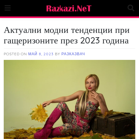
Skip
to
content
Актуални модни тенденции при
гащеризоните през 2023 година
POSTED ON
МАЙ 8, 2023
BY
РАЗКАЗВАЧ