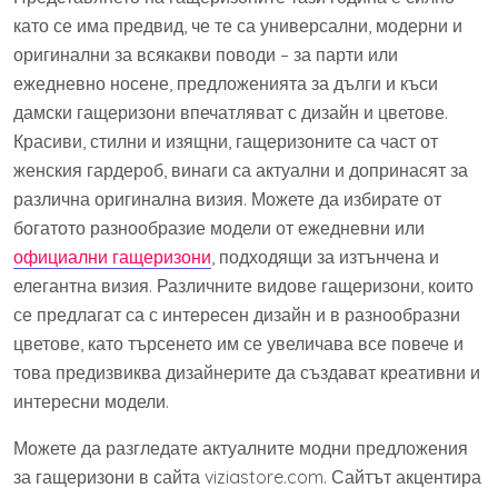
като се има предвид, че те са универсални, модерни и
оригинални за всякакви поводи – за парти или
ежедневно носене, предложенията за дълги и къси
дамски гащеризони впечатляват с дизайн и цветове.
Красиви, стилни и изящни, гащеризоните са част от
женския гардероб, винаги са актуални и допринасят за
различна оригинална визия. Можете да избирате от
богатото разнообразие модели от ежедневни или
официални гащеризони
, подходящи за изтънчена и
елегантна визия. Различните видове гащеризони, които
се предлагат са с интересен дизайн и в разнообразни
цветове, като търсенето им се увеличава все повече и
това предизвиква дизайнерите да създават креативни и
интересни модели.
Можете да разгледате актуалните модни предложения
за гащеризони в сайта viziastore.com. Сайтът акцентира