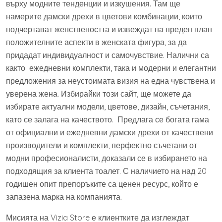
върху модните тенденции и изкушения. Там ще
намерите дамски дрехи в цветови комбинации, които
подчертават женствеността и извеждат на преден план
положителните аспекти в женската фигура, за да
придадат индивидуалност и самочувствие. Налични са
както ежедневни комплекти, така и модерни и елегантни
предложения за неустоимата визия на една чувствена и
уверена жена. Избирайки този сайт, ще можете да
избирате актуални модели, цветове, дизайн, съчетания,
като се залага на качеството. Предлага се богата гама
от официални и ежедневни дамски дрехи от качествени
производители и комплекти, перфектно съчетани от
модни професионалисти, доказали се в избирането на
подходящия за клиента тоалет. С наличието на над 20
годишен опит препоръките са ценен ресурс, който е
запазена марка на компанията.
Мисията на Vizia Store е клиентките да изглеждат