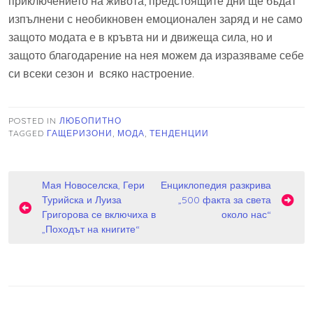
приключението на живота, предстоящите дни ще бъдат
изпълнени с необикновен емоционален заряд и не само
защото модата е в кръвта ни и движеща сила, но и
защото благодарение на нея можем да изразяваме себе
си всеки сезон и всяко настроение.
POSTED IN
ЛЮБОПИТНО
TAGGED
ГАЩЕРИЗОНИ
,
МОДА
,
ТЕНДЕНЦИИ
Навигация
Мая Новоселска, Гери
Енциклопедия разкрива
Турийска и Луиза
„500 факта за света
Григорова се включиха в
около нас“
„Походът на книгите“