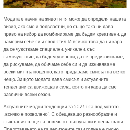
Модата е начин на живот и тя може да определя нашата
визия, ако сме и подвластни, но също така ни дава
право на избор да комбинираме, да бъдем креативни, да
намерим себе си и своя стил. И всичко това да ни кара
да се чувстваме специални, уникални, със
самочувствие, да бъдем уверени, да се предизвикваме,
да рискуваме, да обичаме себе си и да изживяваме
всеки миг пълноценно, като придаваме смисъл на всяко
нещо. Защото модата дава смисъл и актуалните
тенденции са движещата сила, която ни кара да сме
различни всеки сезон.
Актуалните модни тенденции за 2023 г са под мотото
„всичко е позволено“. С обещаващо разнообразие и
съчетания те ще са повече от вълнуващи и неочаквани.
Представянето на гащеризоните тази година е силно