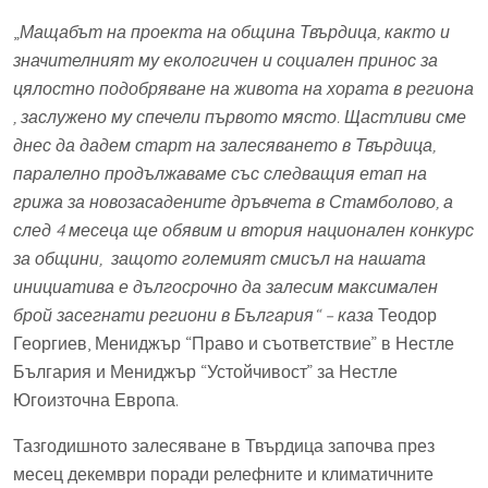
„
Мащабът на проекта на община Твърдица, както и
значителният му екологичен и социален принос за
цялостно подобряване на живота на хората в региона
, заслужено му спечели първото място. Щастливи сме
днес да дадем старт на залесяването в Твърдица,
паралелно продължаваме със следващия етап на
грижа за новозасадените дръвчета в Стамболово, а
след 4 месеца ще обявим и втория национален конкурс
за общини, защото големият смисъл на нашата
инициатива е дългосрочно да залесим максимален
брой засегнати региони в България“ – каза
Теодор
Георгиев, Мениджър “Право и съответствие” в Нестле
България и Мениджър “Устойчивост” за Нестле
Югоизточна Европа.
Тазгодишното залесяване в Твърдица започва през
месец декември поради релефните и климатичните