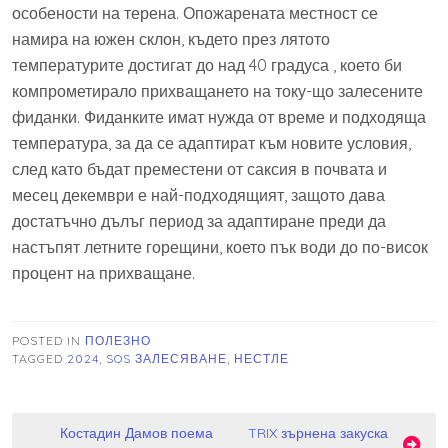
особености на терена. Опожарената местност се
намира на южен склон, където през лятото
температурите достигат до над 40 градуса , което би
компрометирало прихващането на току-що залесените
фиданки. Фиданките имат нужда от време и подходяща
температура, за да се адаптират към новите условия,
след като бъдат преместени от саксия в почвата и
месец декември е най-подходящият, защото дава
достатъчно дълъг период за адаптиране преди да
настъпят летните горещини, което пък води до по-висок
процент на прихващане.
POSTED IN
ПОЛЕЗНО
TAGGED
2024
,
SOS ЗАЛЕСЯВАНЕ
,
НЕСТЛЕ
Навигация
Костадин Дамов поема
TRIX зърнена закуска