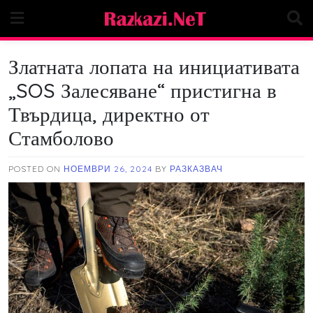
Skip
to
content
Златната лопата на инициативата
„SOS Залесяване“ пристигна в
Твърдица, директно от
Стамболово
POSTED ON
НОЕМВРИ 26, 2024
BY
РАЗКАЗВАЧ