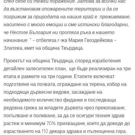
след себе си тежки поражения
.
Затова за всички нас
да възстановим опожарените територии и да се
погрижим за природата на нашия край е преживяване,
наситено с много емоции и сме истински благодарни,
че Нестле България ни протяга ръка в нашето
начинание
” – отбеляза г-жа Мария Гвоздейкова –
Златева, кмет на община Твърдица.
Проектът на община Твърдица, според изработения
детайлен залесителен план, ще бъде реализиран на три
етапа в рамките на три години. Етапите включват
подготвяне на почвата, ограждане на терена, избор на
подходящи дървесни видове, засаждане на
необходимото количество фиданки и последваща
редовна грижа за младите дървета чрез прекопаване,
попълване и поливане, за да се осигури техния здрав
растеж и минимум 70% прихващане, което да доведе до
израстването на 110 декара здрава и пълноценна гора.