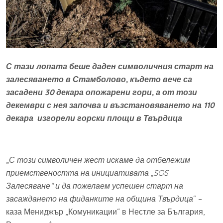
С тази лопата беше даден символичния старт на
залесяването в Стамболово, където вече са
засадени 30 декара опожарени гори, а от този
декември с нея започва и възстановяването на 110
декара изгорели горски площи в Твърдица
„
С този символичен жест искаме да отбележим
приемствеността на инициативата „SOS
Залесяване“ и да пожелаем успешен старт на
засаждането на фиданките на община Твърдица
“ –
каза Мениджър „Комуникации“ в Нестле за България,