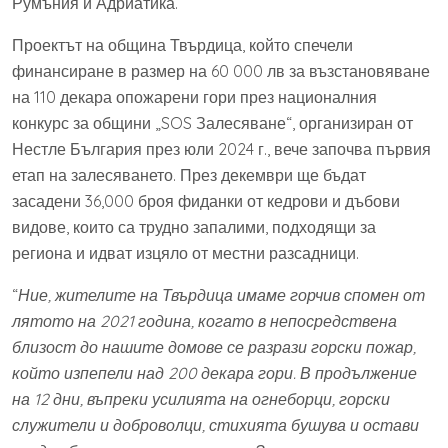
Румъния и Адриатика.
Проектът на община Твърдица, който спечели
финансиране в размер на 60 000 лв за възстановяване
на 110 декара опожарени гори през националния
конкурс за общини „SOS Залесяване“, организиран от
Нестле България през юли 2024 г., вече започва първия
етап на залесяването. През декември ще бъдат
засадени 36,000 броя фиданки от кедрови и дъбови
видове, които са трудно запалими, подходящи за
региона и идват изцяло от местни разсадници.
“
Ние, жителите на Твърдица имаме горчив спомен от
лятото на 2021 година, когато в непосредствена
близост до нашите домове се разрази горски пожар,
който изпепели над 200 декара гори. В продължение
на 12 дни, въпреки усилията на огнеборци, горски
служители и доброволци, стихията бушува и остави