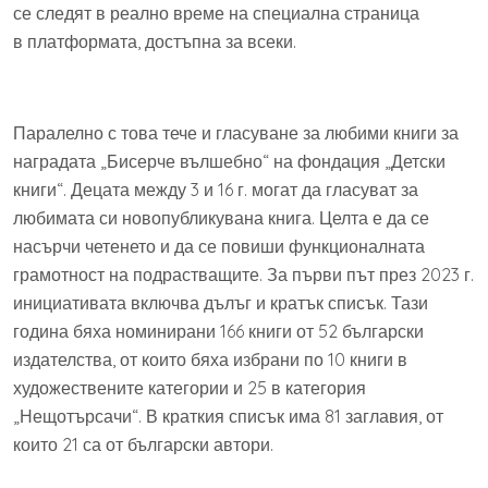
се следят в реално време на специална страница
в платформата, достъпна за всеки.
Паралелно с това тече и гласуване за любими книги за
наградата „Бисерче вълшебно“ на фондация „Детски
книги“. Децата между 3 и 16 г. могат да гласуват за
любимата си новопубликувана книга. Целта е да се
насърчи четенето и да се повиши функционалната
грамотност на подрастващите. За първи път през 2023 г.
инициативата включва дълъг и кратък списък. Тази
година бяха номинирани 166 книги от 52 български
издателства, от които бяха избрани по 10 книги в
художествените категории и 25 в категория
„Нещотърсачи“. В краткия списък има 81 заглавия, от
които 21 са от български автори.