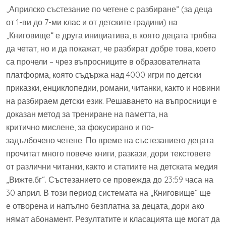
„Априлско състезание по четене с разбиране“ (за деца
от 1-ви до 7-ми клас и от детските градини) на
„Книговище“
е друга инициатива, в която
децата трябва
да четат, но и да покажат, че разбират добре това, което
са прочели – ч
рез
въпросниците в образователната
платформа, която съдържа над 4000 игри по детски
приказки, енциклопедии, романи, читанки, както и новини
на разбираем детски език. Решаването на въпросници е
доказан метод за трениране на паметта, на
критично мислене, за фокусирано и по-
задълбочено четене. По време на състезанието децата
прочитат много повече книги, разкази, дори текстовете
от различни читанки, както и статиите на детската медия
„Вижте.бг“. Състезанието се провежда до 23:59 часа на
30 април. В този период системата на „Книговище“ ще
е отворена и напълно безплатна за децата, дори ако
нямат абонамент. Резултатите и класацията ще могат да