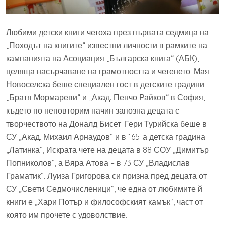
Любими детски книги четоха през първата седмица на
„Походът на книгите“ известни личности в рамките на
кампанията на Асоциация „Българска книга“ (АБК),
целяща насърчаване на грамотността и четенето. Мая
Новоселска беше специален гост в детските градини
„Братя Мормареви“ и „Акад. Пенчо Райков“ в София,
където по неповторим начин запозна децата с
творчеството на Доналд Бисет. Гери Турийска беше в
СУ „Акад. Михаил Арнаудов“ и в 165-а детска градина
„Латинка“, Искрата чете на децата в 88 СОУ „Димитър
Попниколов“, а Вяра Атова – в 73 СУ „Владислав
Граматик“. Луиза Григорова си призна пред децата от
СУ „Свети Седмочисленици“, че една от любимите й
книги е „Хари Потър и философският камък“, част от
която им прочете с удоволствие.