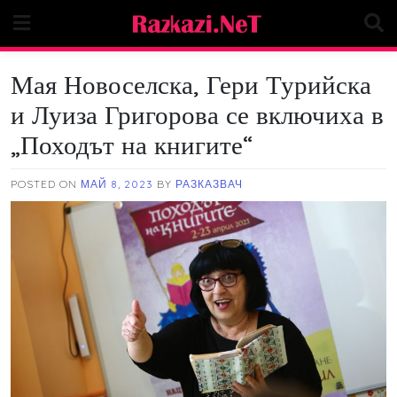
Skip
to
content
Мая Новоселска, Гери Турийска
и Луиза Григорова се включиха в
„Походът на книгите“
POSTED ON
МАЙ 8, 2023
BY
РАЗКАЗВАЧ