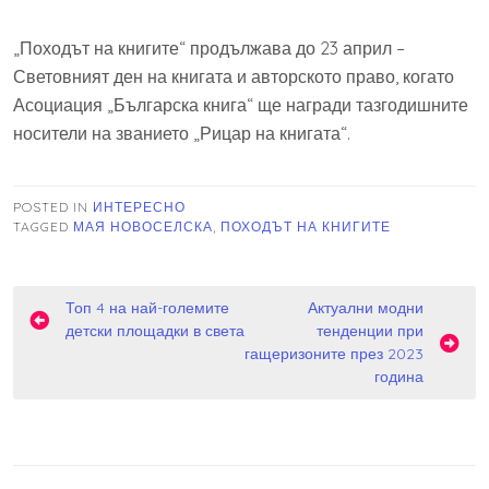
„Походът на книгите“ продължава до 23 април –
Световният ден на книгата и авторското право, когато
Асоциация „Българска книга“ ще награди тазгодишните
носители на званието „Рицар на книгата“.
POSTED IN
ИНТЕРЕСНО
TAGGED
МАЯ НОВОСЕЛСКА
,
ПОХОДЪТ НА КНИГИТЕ
Навигация
Топ 4 на най-големите
Актуални модни
детски площадки в света
тенденции при
гащеризоните през 2023
година