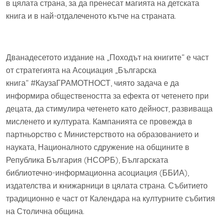
в цялата страна, за да пренесат магията на детската
книга и в най-отдалеченото кътче на страната.
Дванадесетото издание на „Походът на книгите“ е част
от стратегията на Асоциация „Българска
книга“ #КаузаГРАМОТНОСТ, чиято задача е да
информира обществеността за ефекта от четенето при
децата, да стимулира четенето като дейност, развиваща
мисленето и културата. Кампанията се провежда в
партньорство с Министерството на образованието и
науката, Националното сдружение на общините в
Република България (НСОРБ), Българската
библиотечно-информационна асоциация (ББИА),
издателства и книжарници в цялата страна. Събитието
традиционно е част от Календара на културните събития
на Столична община.