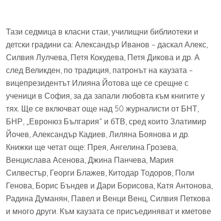
Тази седмица в класни стаи, училищни библиотеки и
детски градини са: Александър Иванов – даскал Алекс,
Силвия Лулчева, Петя Кокудева, Петя Дикова и др. А
след Великден, по традиция, патронът на каузата –
вицепрезидентът Илияна Йотова ще се срещне с
ученици в София, за да запали любовта към книгите у
тях. Ще се включват още над 50 журналисти от БНТ,
БНР, „Евронюз България“ и бТВ, сред които Златимир
Йочев, Александър Кадиев, Лиляна Боянова и др.
Книжки ще четат още: Прея, Ангелина Грозева,
Венцислава Асенова, Джина Панчева, Мария
Силвестър, Георги Блажев, Китодар Тодоров, Поли
Генова, Борис Бъндев и Дари Борисова, Катя Антонова,
Радина Думанян, Павел и Венци Венц, Силвия Петкова
и много други. Към каузата се присъединяват и кметове