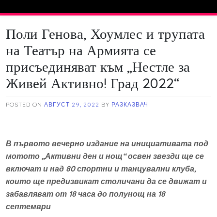
Skip
to
content
Поли Генова, Хоумлес и трупата
на Театър на Армията се
присъединяват към „Нестле за
Живей Активно! Град 2022“
POSTED ON
АВГУСТ 29, 2022
BY
РАЗКАЗВАЧ
В първото вечерно издание на инициативата под
мотото „Активни ден и нощ“ освен звезди ще се
включат и над 80 спортни и танцувални клуба,
които ще предизвикат столичани да се движат и
забавляват от 18 часа до полунощ на 18
септември