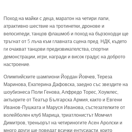
Поход на майки с деца, маратон на четири лапи,
атрактивно шествие на тротинетки, дронове и
велосипеди, танцов флашмоб и поход на бързоходци ще
тръгнат от 5 лъча към главната сцена пред НДК, където
ги очакват танцови предизвикателства, спортни
демонстрации, игри, награди и висок градус на доброто
настроение.
Олимпийските шампиони Йордан Йовчев, Тереза
Маринова, Екатерина Дафовска, заедно със звездите на
шоубизнеса Поли Генова, Алфредо Торес, Хоумлес,
актьорите от Театър Българска Армия, както и Евгени
Иванов-Пушката и Маруся Иванова, състезателките от
волейболен клуб Марица, триатлонистът Момчил
Димитров, треньорът на четириногите Асен Аролски и
много други ще поведат всички ентусиасти, които