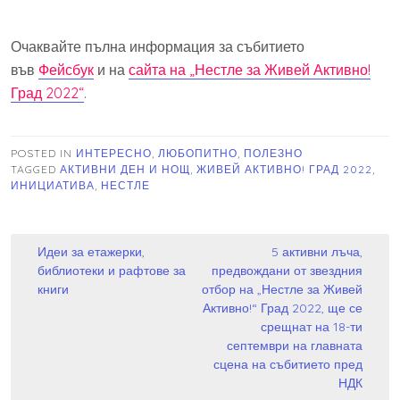
Очаквайте пълна информация за събитието
във
Фейсбук
и на
сайта на „Нестле за Живей Активно!
Град 2022“
.
POSTED IN
ИНТЕРЕСНО
,
ЛЮБОПИТНО
,
ПОЛЕЗНО
TAGGED
АКТИВНИ ДЕН И НОЩ
,
ЖИВЕЙ АКТИВНО! ГРАД 2022
,
ИНИЦИАТИВА
,
НЕСТЛЕ
Навигация
Идеи за етажерки,
5 активни лъча,
библиотеки и рафтове за
предвождани от звездния
книги
отбор на „Нестле за Живей
Активно!“ Град 2022, ще се
срещнат на 18-ти
септември на главната
сцена на събитието пред
НДК