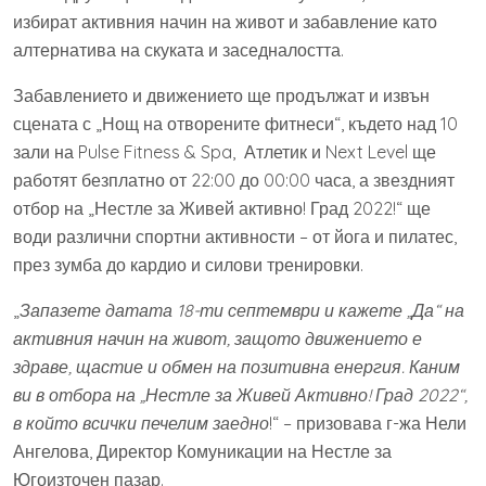
избират активния начин на живот и забавление като
алтернатива на скуката и заседналостта.
Забавлението и движението ще продължат и извън
сцената с „Нощ на отворените фитнеси“, където над 10
зали на Pulse Fitness & Spa, Атлетик и Next Level ще
работят безплатно от 22:00 до 00:00 часа, а звездният
отбор на „Нестле за Живей активно! Град 2022!“ ще
води различни спортни активности – от йога и пилатес,
през зумба до кардио и силови тренировки.
„
Запазете датата 18-ти септември и кажете „Да“ на
активния начин на живот, защото движението е
здраве, щастие и обмен на позитивна енергия. Каним
ви в отбора на „Нестле за Живей Активно! Град 2022“,
в който всички печелим заедно
!“ – призовава г-жа Нели
Ангелова, Директор Комуникации на Нестле за
Югоизточен пазар.