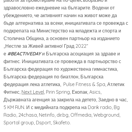
работи за промотиране на по-целесъобразно и
здравословно ежедневие на българите. Водени от
убеждението, че активният начин на живот може да
бъде алтернатива за всеки, инициативата се провежда с
подкрепата на Министерство на младежта и спорта и
Столична Община, а основен партньор на изданието
„Нестле за Живей активно! Град 2022“
е
#BEACTIVEDAY
и Българска асоциация за здраве и
фитнес. Инициативата се провежда в партньорство с
Българска федерация по художествена гимнастика,
Българска федерация по биатлон, Българска
федерация лека атлетика, Pulse Fitness & Spa, Атлетик
Фитнес,
Next Level
, Pirin Spring, Екопак, Asics,
Държавната агенция за закрила на детето, Заедно в час,
5 KM RUN. И с медийната подкрепа на Darik radio, Bg
Radio, 24chasa, Netinfo, dir.bg, Offmedia, Webground,
Sportal group, Dsport, Skafeto​.