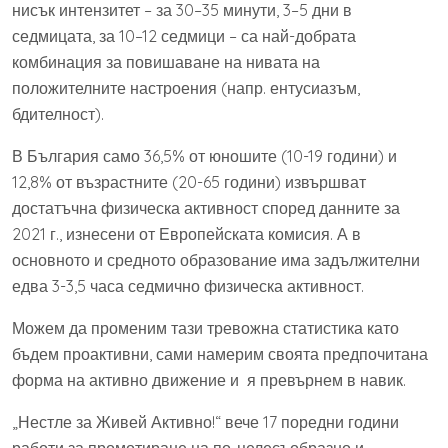
нисък интензитет – за 30–35 минути, 3–5 дни в
седмицата, за 10–12 седмици – са най-добрата
комбинация за повишаване на нивата на
положителните настроения (напр. ентусиазъм,
бдителност).
В България само 36,5% от юношите (10-19 години) и
12,8% от възрастните (20-65 години) извършват
достатъчна физическа активност според данните за
2021 г., изнесени от Европейската комисия. А в
основното и средното образование има задължителни
едва 3-3,5 часа седмично физическа активност.
Можем да променим тази тревожна статистика като
бъдем проактивни, сами намерим своята предпочитана
форма на активно движение и я превърнем в навик.
„Нестле за Живей Активно!“ вече 17 поредни години