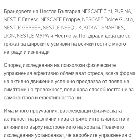
Брандовете на Нестле България NESCAFÉ 3in1, PURINA,
NESTLÉ Fitness, NESCAFÉ Frappé, NESCAFÉ Dolce Gusto,
NESTLÉ GERBER, NESTLÉ NESQUIK, KITKAT, SMARTIES,
LION, NESTLÉ МУРА и Нестле за По-здрави деца ще се
грижат за широките усмивки на всички гости с много
награди и изненади.
Според изследвания на психолози физическите
упражнения ефективно облекчават стреса, всяка форма
на активно движение успешно предпазва от поява на
симптоми на тревожност, повишава способността ни за
самоконтрол и ефективността ни.
Има много проучвания, разглеждащи физическата
активност на различни нива спрямо интензивността и
влиянието върху настроението на хората. Повечето
изследвания установяват, че аеробните упражнения с