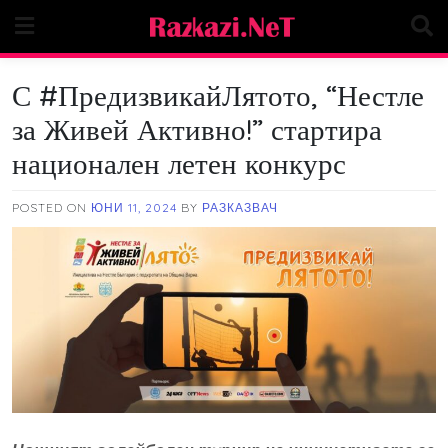
Skip
to
content
С #ПредизвикайЛятото, “Нестле
за Живей Активно!” стартира
национален летен конкурс
POSTED ON
ЮНИ 11, 2024
BY
РАЗКАЗВАЧ