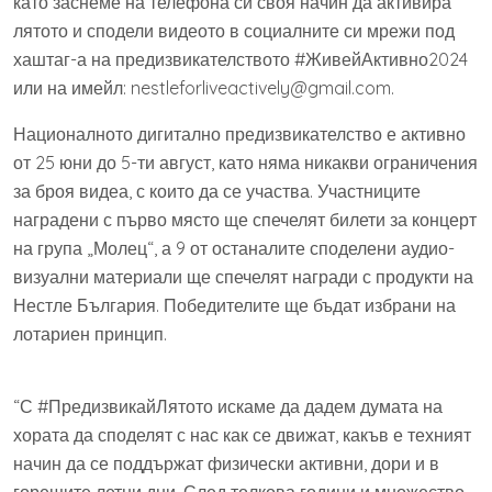
като заснеме на телефона си своя начин да активира
лятото и сподели видеото в социалните си мрежи под
хаштаг-а на предизвикателството #ЖивейАктивно2024
или на имейл: nestleforliveactively@gmail.com.
Националното дигитално предизвикателство е активно
от 25 юни до 5-ти август, като няма никакви ограничения
за броя видеа, с които да се участва. Участниците
наградени с първо място ще спечелят билети за концерт
на група „Молец“, а 9 от останалите споделени аудио-
визуални материали ще спечелят награди с продукти на
Нестле България. Победителите ще бъдат избрани на
лотариен принцип.
“С #ПредизвикайЛятото искаме да дадем думата на
хората да споделят с нас как се движат, какъв е техният
начин да се поддържат физически активни, дори и в