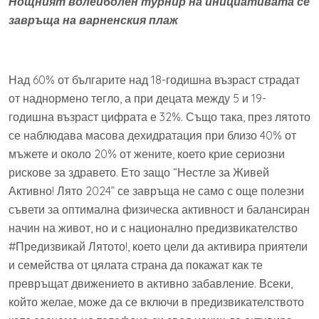
Нощният волейболен турнир на инициативата се
завръща на варненския плаж
Над 60% от българите над 18-годишна възраст страдат
от наднормено тегло, а при децата между 5 и 19-
годишна възраст цифрата е 32%. Също така, през лятото
се наблюдава масова дехидратация при близо 40% от
мъжете и около 20% от жените, което крие сериозни
рискове за здравето. Ето защо “Нестле за Живей
Активно! Лято 2024” се завръща не само с още полезни
съвети за оптимална физическа активност и балансиран
начин на живот, но и с национално предизвикателство
#Предизвикай Лятото!, което цели да активира приятели
и семейства от цялата страна да покажат как те
превръщат движението в активно забавление. Всеки,
който желае, може да се включи в предизвикателството