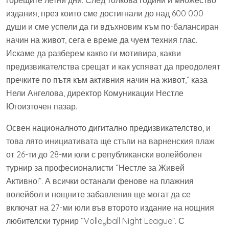
горещите летни дни. След толкова години и множество
издания, през които сме достигнали до над 600 000
души и сме успели да ги вдъхновим към по-балансиран
начин на живот, сега е време да чуем техния глас.
Искаме да разберем какво ги мотивира, какви
предизвикателства срещат и как успяват да преодолеят
пречките по пътя към активния начин на живот,” каза
Нели Ангелова, директор Комуникации Нестле
Югоизточен пазар.
Освен националното дигитално предизвикателство, и
това лято инициативата ще стъпи на варненския плаж
от 26-ти до 28-ми юли с републикански волейболен
турнир за професионалисти “Нестле за Живей
Активно!”. А всички останали фенове на плажния
волейбол и нощните забавления ще могат да се
включат на 27-ми юли във второто издание на нощния
любителски турнир “Volleyball Night League”. С