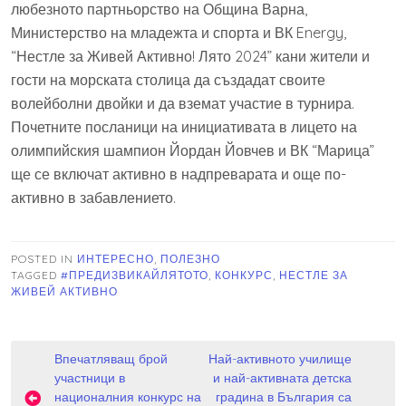
любезното партньорство на Община Варна,
Министерство на младежта и спорта и ВК Energy,
“Нестле за Живей Активно! Лято 2024” кани жители и
гости на морската столица да създадат своите
волейболни двойки и да вземат участие в турнира.
Почетните посланици на инициативата в лицето на
олимпийския шампион Йордан Йовчев и ВК “Марица”
ще се включат активно в надпреварата и още по-
активно в забавлението.
POSTED IN
ИНТЕРЕСНО
,
ПОЛЕЗНО
TAGGED
#ПРЕДИЗВИКАЙЛЯТОТО
,
КОНКУРС
,
НЕСТЛЕ ЗА
ЖИВЕЙ АКТИВНО
Навигация
Впечатляващ брой
Най-активното училище
участници в
и най-активната детска
националния конкурс на
градина в България са