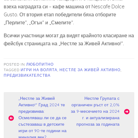
взеха наградата си – кафе машина от Nescafe Dolce
Gusto. От втория етап победители бяха отборите
„Перлите“, „Огън“ и „Смелите“.
Всички участници могат да видят крайното класиране на
фейсбук страницата на „Нестле за Живей Активно!“.
POSTED IN
ЛЮБОПИТНО
TAGGED
ИГРИ НА ВОЛЯТА
,
НЕСТЛЕ ЗА ЖИВЕЙ АКТИВНО
,
ПРЕДИЗВИКАТЕЛСТВА
Навигация
„Нестле за Живей
Нестле Групата с
Активно!“ Град 2024 те
органичен ръст от 2,0%
предизвиква:
за 9-месечието на 2024
Осмеляваш ли се да се
г. и актуализирана
състезаваш в детските
прогноза за годината
игри от 90-те години на
миналия век?