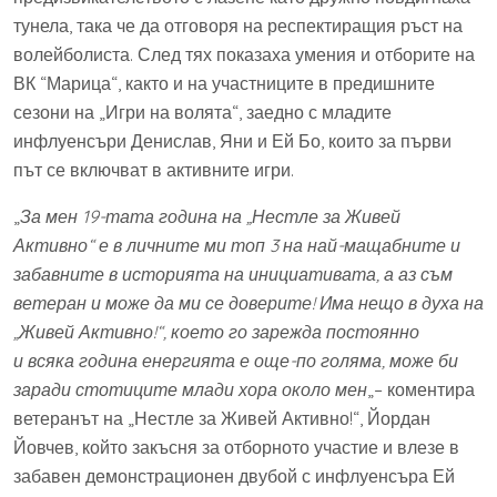
тунела, така че да отговоря на респектиращия ръст на
волейболиста. След тях показаха умения и отборите на
ВК “Марица“, както и на участниците в предишните
сезони на „Игри на волята“, заедно с младите
инфлуенсъри Денислав, Яни и Ей Бо, които за първи
път се включват в активните игри.
„
За мен 19-тата година на „Нестле за Живей
Активно“ е в личните ми топ 3 на най-мащабните и
забавните в историята на инициативата, а аз съм
ветеран и може да ми се доверите! Има нещо в духа на
„Живей Активно!“, което го зарежда постоянно
и
всяка година енергията е още-по голяма, може би
заради стотиците млади хора около мен
„– коментира
ветеранът на „Нестле за Живей Активно!“, Йордан
Йовчев, който закъсня за отборното участие и влезе в
забавен демонстрационен двубой с инфлуенсъра Ей