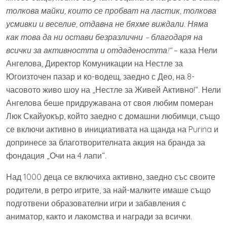
толкова майки, които се пробват на ластик, толкова
усмивки и веселие, отдавна не бяхме виждали. Няма
как това да ни остави безразлични – благодаря на
всички за активността и отдадеността!“
– каза Нели
Ангелова, Директор Комуникации на Нестле за
Югоизточен пазар и ко-водещ, заедно с Део, на 8-
часовото живо шоу на „Нестле за Живей Активно!“. Нели
Ангелова беше придружавана от своя любим померан
Люк Скайуокър, който заедно с домашни любимци, също
се включи активно в инициативата на щанда на Purina и
допринесе за благотворителната акция на бранда за
фондация „Очи на 4 лапи“.
Над 1000 деца се включиха активно, заедно със своите
родители, в ретро игрите, за най-малките имаше също
подготвени образователни игри и забавления с
аниматор, както и лакомства и награди за всички.