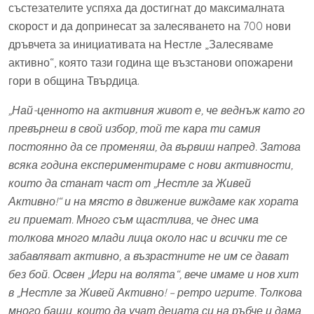
състезателите успяха да достигнат до максималната
скорост и да допринесат за залесяването на 700 нови
дръвчета за инициативата на Нестле „Залесяваме
активно“, която тази година ще възстанови опожарени
гори в община Твърдица.
„Най-ценното на активния живот е, че веднъж като го
превърнеш в свой избор, той те кара ти самия
постоянно да се променяш, да вървиш напред. Затова
всяка година експериментираме с нови активности,
които да станат част от „Нестле за Живей
Активно!“ и на място в движение виждаме как хората
ги приемат. Много съм щастлива, че днес има
толкова много млади лица около нас и всички те се
забавляват активно, а възрастните не им се дават
без бой. Освен „Игри на волята“, вече имаме и нов хит
в „Нестле за Живей Активно! – ретро игрите. Толкова
много бащи, които да учат децата си на ръбче и дама,