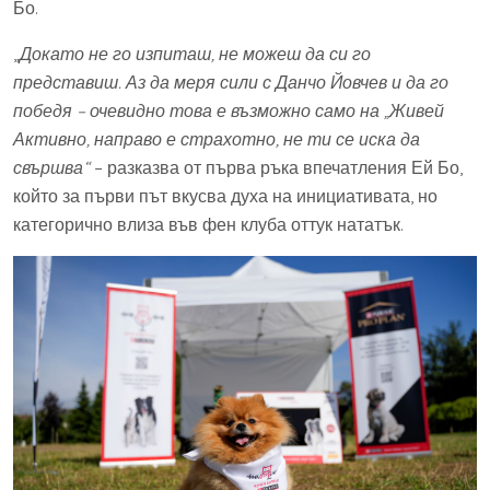
Бо.
„
Докато не го изпиташ, не можеш да си го
представиш. Аз да меря сили с Данчо Йовчев и да го
победя – очевидно това е възможно само на „Живей
Активно, направо е страхотно, не ти се иска да
свършва“
– разказва от първа ръка впечатления Ей Бо,
който за първи път вкусва духа на инициативата, но
категорично влиза във фен клуба оттук нататък.