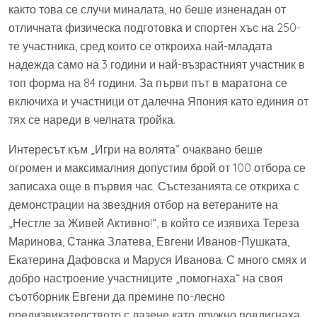
както това се случи миналата, но беше изненадан от
отличната физическа подготовка и спортен хъс на 250-
те участника, сред които се откроиха най-младата
надежда само на 3 години и най-възрастният участник в
топ форма на 84 години. За първи път в маратона се
включиха и участници от далечна Япония като единия от
тях се нареди в челната тройка.
Интересът към „Игри на волята“ очаквано беше
огромен и максималния допустим брой от 100 отбора се
записаха още в първия час. Състезанията се откриха с
демонстрации на звездния отбор на ветераните на
„Нестле за Живей Активно!“, в който се изявиха Тереза
Маринова, Станка Златева, Евгени Иванов-Пушката,
Екатерина Дафовска и Маруся Иванова. С много смях и
добро настроение участниците „помогнаха“ на своя
съотборник Евгени да премине по-лесно
предизвикателството с лазене като дружно повдигнаха