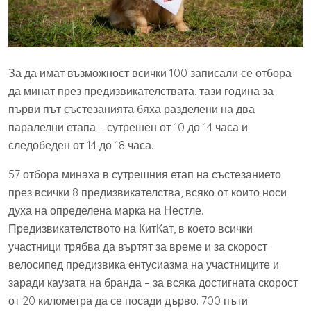
За да имат възможност всички 100 записали се отбора
да минат през предизвикателствата, тази година за
първи път състезанията бяха разделени на два
паралелни етапа – сутрешен от 10 до 14 часа и
следобеден от 14 до 18 часа.
57 отбора минаха в сутрешния етап на състезанието
през всички 8 предизвикателства, всяко от които носи
духа на определена марка на Нестле.
Предизвикателството на КитКат, в което всички
участници трябва да въртят за време и за скорост
велосипед предизвика ентусиазма на участниците и
заради каузата на бранда – за всяка достигната скорост
от 20 километра да се посади дърво. 700 пъти