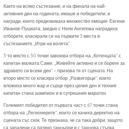
Както на всяко състезание, и на финала на най-
активния ден на годината, имаше и победители, и
награди, които предизвикаха множество емоции. Евгени
Иванов-Пушката, заедно с Нели Ангелова наградиха
отборите, класирали се на първите 3 места в
състезанието „Игри на волята“.
3-то място с 50 точки завоюва отбора на „Котенцата“ с
капитан малката Сами. „Живейте активно и се борете за
здравето си всеки ден“ – призова тя от сцената. На
второ място се класира отбор „Развигорци“, които
вложиха много жар и сърце през целия ден и техния
капитан стана шампион и в сутрешния маратон.
Големият победител от първата част с 67 точки стана
отбора на „Легионерите“, които се качиха директно на
сцената със скок. Те признаха, че са така добри, защото
са запалени са латино танцьори и с танцова стъпка