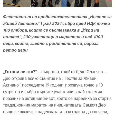
Фестивалът на предизвикателствата „Нестле за
Живей Активно
!
“ Град 2024 събра пред НДК точно
100 отбора, които се състезаваха в „Игри на
волята
“
, 200 участници в маратона и над 1000
деца, които, заедно с родителите си, играха
ретро игри
„Готови ли сте?“
– въпросът, с който Деян Славчев –
Део открива всяко събитие на „Нестле за Живей
Активно!“ последните 19 години, прозвуча точно в 10
сутринта и събра първите участници в най-големия
празник на активния живот, които се наредиха за старт в
традиционния маратон на инициативата. Самият Део
също се включи с надеждата и тази година да спечели,