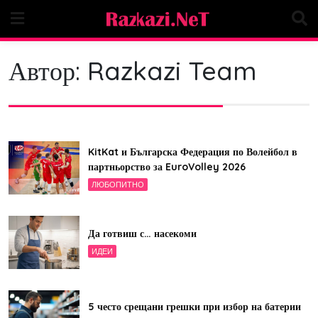
Skip
to
content
Автор:
Razkazi Team
KitKat и Българска Федерация по Волейбол в
партньорство за EuroVolley 2026
ЛЮБОПИТНО
Да готвиш с… насекоми
ИДЕИ
5 често срещани грешки при избор на батерии