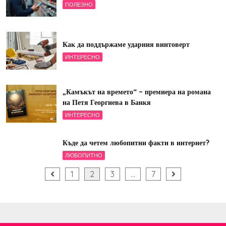
ПОЛЕЗНО
Как да поддържаме ударния винтоверт
ИНТЕРЕСНО
„Камъкът на времето“ – премиера на романа
на Петя Георгиева в Банкя
ИНТЕРЕСНО
Къде да четем любопитни факти в интернет?
ЛЮБОПИТНО
Разделяне
1
2
3
…
7
на
публикациите
на