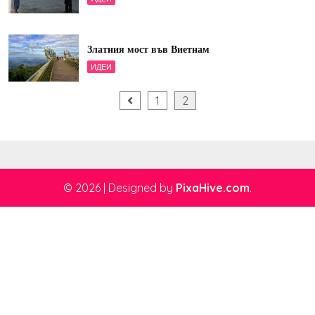
Златния мост във Виетнам
ИДЕИ
Разделяне
1
2
на
публикациите
на
страници
© 2026
|
Designed by
PixaHive.com
.