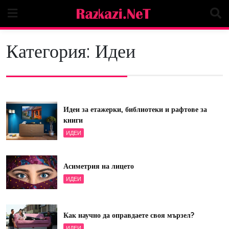
Skip
to
content
Категория:
Идеи
Идеи за етажерки, библиотеки и рафтове за
книги
ИДЕИ
Асиметрия на лицето
ИДЕИ
Как научно да оправдаете своя мързел?
ИДЕИ