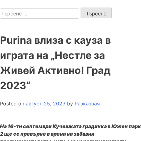
Skip
to
Търсене
content
за:
Purina влиза с кауза в
играта на „Нестле за
Живей Активно! Град
2023“
Posted on
август 25, 2023
by
Разказвач
На 16-ти септември Кучешката градинка в Южен парк
2 ще се превърне в арена на забавни