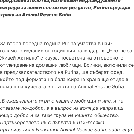
предизвикателства, като освен индивидуалните
награди за всеки постигнат резултат,
Purina
ще дари
храна на
Animal Rescue Sofia
За втора поредна година Purina участва в най-
голямото издание от годишния календар на „Нестле за
Живей Активно“ с кауза, посветена на отговорното
отглеждане на домашни любимци. Всички, включили се
в предизвикателството на Purina, ще съберат фонд,
който под формата на балансирана храна ще отиде в
помощ на кучетата в приюта на Animal Rescue Sofia.
„В ежедневните игри с нашите любимци и ние, и те
ставаме по-добри, а е въпрос на воля да направиш
нещо добро и за тази група на нашето общество.
Партньорството ни с първата и най-голяма
организация в България
Animal Rescue Sofia,
работеща