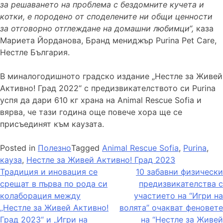
за решаването на проблема с бездомните кучета и
котки, е породено от споделените ни общи ценности
за отговорно отглеждане на домашни любимци“
,
каза
Мариета Йорданова, Бранд мениджър Purina Pet Care,
Нестле България.
В миналогодишното градско издание „Нестле за Живей
Активно! Град 2022“ с предизвикателството си Purina
успя да дари 610 кг храна на Аnimal Rescue Sofia и
вярва, че тази година още повече хора ще се
присъединят към каузата.
Posted in
Полезно
Tagged
Animal Rescue Sofia
,
Purina
,
кауза
,
Нестле за Живей Активно! Град 2023
Навигация
Традиция и иновация се
10 забавни физически
срещат в първа по рода си
предизвикателства с
колаборация между
участието на “Игри на
„Нестле за Живей Активно!
волята” очакват феновете
Град 2023“ и „Игри на
на “Нестле за Живей