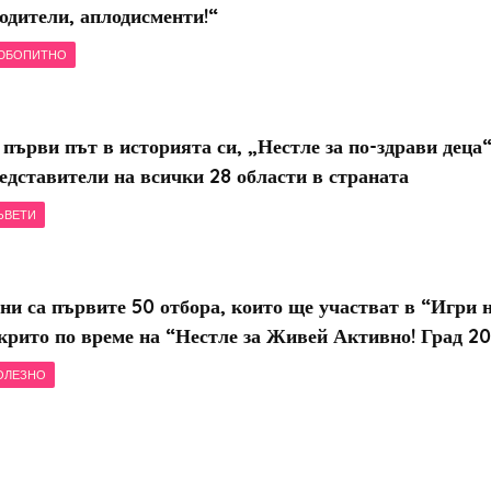
одители, аплодисменти!“
ЮБОПИТНО
 първи път в историята си, „Нестле за по-здрави деца
едставители на всички 28 области в страната
ЪВЕТИ
ни са първите 50 отбора, които ще участват в “Игри 
крито по време на “Нестле за Живей Активно! Град 2
ОЛЕЗНО