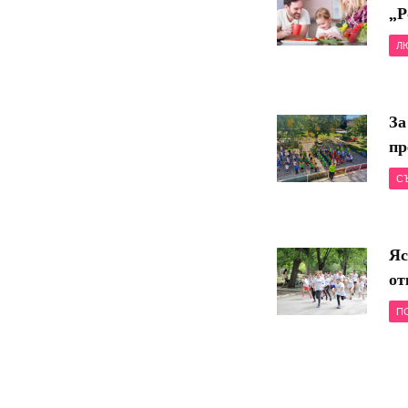
„Р
Л
За
пр
С
Яс
от
П