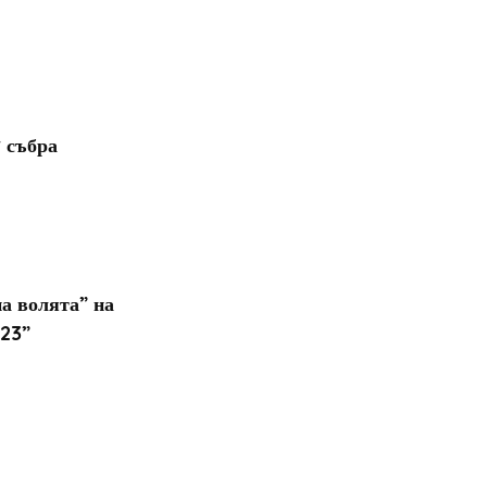
“ събра
на волята” на
023”