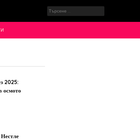
Търсене
за:
ТИ
з 2025:
в осмото
 Нестле