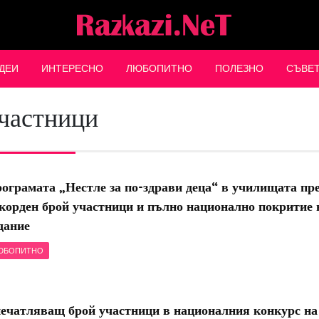
ДЕИ
ИНТЕРЕСНО
ЛЮБОПИТНО
ПОЛЕЗНО
СЪВЕ
частници
ограмата „Нестле за по-здрави деца“ в училищата пре
корден брой участници и пълно национално покритие 
дание
ЮБОПИТНО
ечатляващ брой участници в националния конкурс на