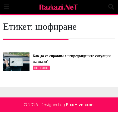
Skip
to
content
Етикет:
шофиране
Как да се справим с непредвидените ситуации
на пътя?
ПОЛЕЗНО
© 2026
|
Designed by
PixaHive.com
.