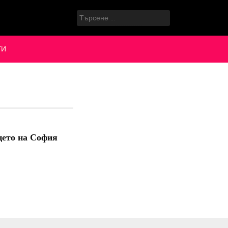
Търсене
за:
ТИ
цето на София