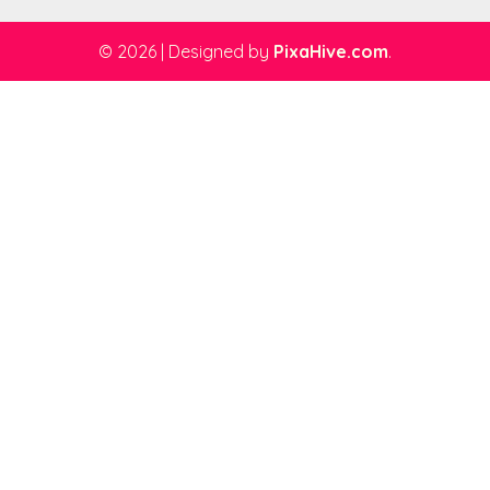
© 2026
|
Designed by
PixaHive.com
.