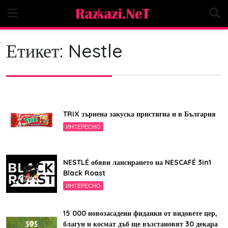
Skip
to
content
Етикет:
Nestle
TRIX зърнена закуска пристигна и в България
ИНТЕРЕСНО
NESTLÉ обяви лансирането на NESCAFÉ 3in1
Black Roast
ИНТЕРЕСНО
15 000 новозасадени фиданки от видовете цер,
благун и космат дъб ще възстановят 30 декара