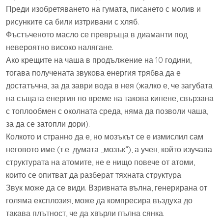
Преди изобретяването на гумата, писането с молив и
рисунките са били изтривани с хляб.
Фъстъченото масло се превръща в диаманти под
невероятно високо налягане.
Ако крещите на чаша в продължение на 10 години,
тогава получената звукова енергия трябва да е
достатъчна, за да заври вода в нея (жалко е, че загубата
на същата енергия по време на такова кипене, свързана
с топлообмен с околната среда, няма да позволи чаша,
за да се затопли дори).
Колкото и странно да е, но мозъкът се е измислил сам
неговото име (т.е. думата „мозък“), а учен, който изучава
структурата на атомите, не е нищо повече от атоми,
които се опитват да разберат тяхната структура.
Звук може да се види. Взривната вълна, генерирана от
голяма експлозия, може да компресира въздуха до
такава плътност, че да хвърли пълна сянка.