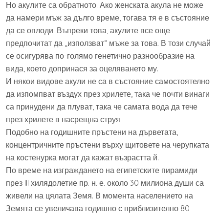
Но акулите са обратното. Ако женската акула не може
да намери мъж за дълго време, тогава тя е в състояние
да се оплоди. Въпреки това, акулите все още
предпочитат да „използват“ мъже за това. В този случай
се осигурява по-голямо генетично разнообразие на
вида, което допринася за оцеляването му.
И някои видове акули не са в състояние самостоятелно
да изпомпват въздух през хрилете, така че почти винаги
са принудени да плуват, така че самата вода да тече
през хрилете в насрещна струя.
Подобно на годишните пръстени на дърветата,
концентричните пръстени върху щитовете на черупката
на костенурка могат да кажат възрастта й.
По време на изграждането на египетските пирамиди
през III хилядолетие пр. н. е. около 30 милиона души са
живели на цялата Земя. В момента населението на
Земята се увеличава годишно с приблизително 80