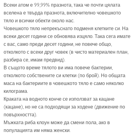
Всеки атом е 99,99% празнота, така че почти цялата
вселена е твърда празнота, включително човешкото
тяло и всички обекти около нас.
Човешкото тяло непрекъснато подменя клетките си. На
всеки десет години се обновява изцяло. Така сега имате
с вас, само преди десет години, не повече общо,
отколкото с всеки друг човек (в чисто материален план,
разбира се, имам предвид).
В същото време тялото ви има повече бактерии,
отколкото собствените си клетки (по брой). Но общата
маса на бактериите в човешкото тяло е само няколко
килограма.
Краката на водното конче се използват за кацане
(кацане), но не са подходящи за ходене (движение по
повърхността).
Мъжката риба клоун може да смени пола, ако в
популацията им няма женски.