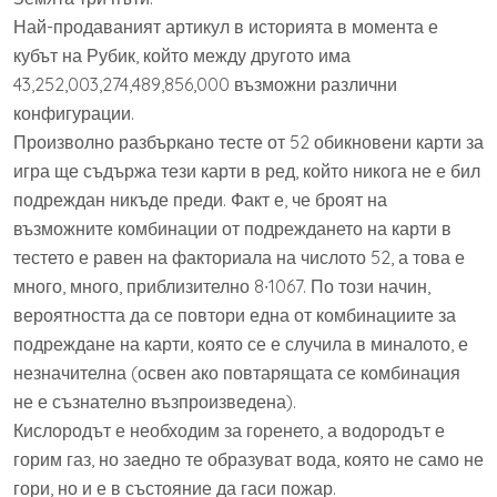
Най-продаваният артикул в историята в момента е
кубът на Рубик, който между другото има
43,252,003,274,489,856,000 възможни различни
конфигурации.
Произволно разбъркано тесте от 52 обикновени карти за
игра ще съдържа тези карти в ред, който никога не е бил
подреждан никъде преди. Факт е, че броят на
възможните комбинации от подреждането на карти в
тестето е равен на факториала на числото 52, а това е
много, много, приблизително 8∙1067. По този начин,
вероятността да се повтори една от комбинациите за
подреждане на карти, която се е случила в миналото, е
незначителна (освен ако повтарящата се комбинация
не е съзнателно възпроизведена).
Кислородът е необходим за горенето, а водородът е
горим газ, но заедно те образуват вода, която не само не
гори, но и е в състояние да гаси пожар.