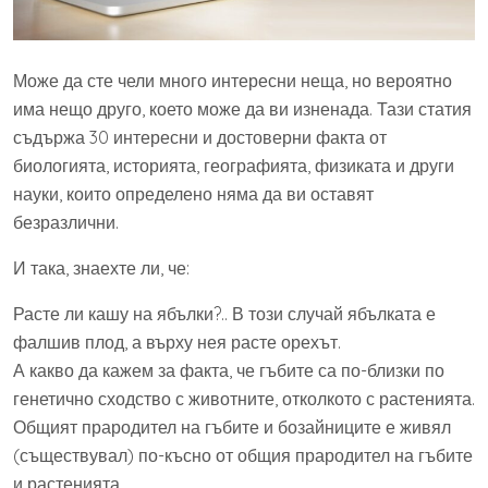
Може да сте чели много интересни неща, но вероятно
има нещо друго, което може да ви изненада. Тази статия
съдържа 30 интересни и достоверни факта от
биологията, историята, географията, физиката и други
науки, които определено няма да ви оставят
безразлични.
И така, знаехте ли, че:
Расте ли кашу на ябълки?.. В този случай ябълката е
фалшив плод, а върху нея расте орехът.
А какво да кажем за факта, че гъбите са по-близки по
генетично сходство с животните, отколкото с растенията.
Общият прародител на гъбите и бозайниците е живял
(съществувал) по-късно от общия прародител на гъбите
и растенията.