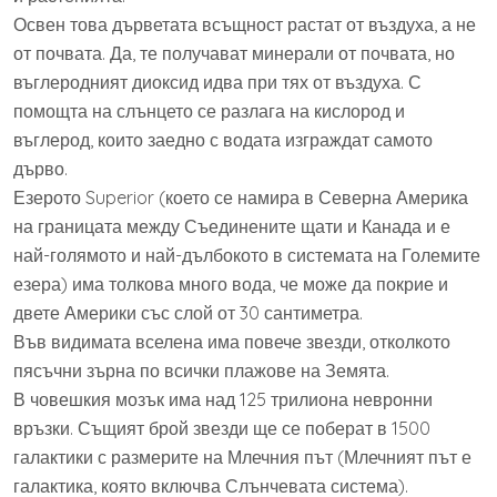
Освен това дърветата всъщност растат от въздуха, а не
от почвата. Да, те получават минерали от почвата, но
въглеродният диоксид идва при тях от въздуха. С
помощта на слънцето се разлага на кислород и
въглерод, които заедно с водата изграждат самото
дърво.
Езерото Superior (което се намира в Северна Америка
на границата между Съединените щати и Канада и е
най-голямото и най-дълбокото в системата на Големите
езера) има толкова много вода, че може да покрие и
двете Америки със слой от 30 сантиметра.
Във видимата вселена има повече звезди, отколкото
пясъчни зърна по всички плажове на Земята.
В човешкия мозък има над 125 трилиона невронни
връзки. Същият брой звезди ще се поберат в 1500
галактики с размерите на Млечния път (Млечният път е
галактика, която включва Слънчевата система).