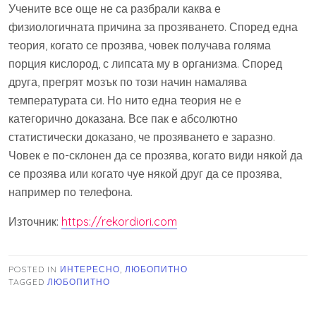
Учените все още не са разбрали каква е
физиологичната причина за прозяването. Според една
теория, когато се прозява, човек получава голяма
порция кислород, с липсата му в организма. Според
друга, прегрят мозък по този начин намалява
температурата си. Но нито една теория не е
категорично доказана. Все пак е абсолютно
статистически доказано, че прозяването е заразно.
Човек е по-склонен да се прозява, когато види някой да
се прозява или когато чуе някой друг да се прозява,
например по телефона.
Източник:
https://rekordiori.com
POSTED IN
ИНТЕРЕСНО
,
ЛЮБОПИТНО
TAGGED
ЛЮБОПИТНО