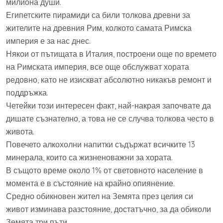
милиона души.
Египетските пирамиди са били толкова древни за
жителите на древния Рим, колкото самата Римска
империя е за нас днес.
Някои от пътищата в Италия, построени още по времето
на Римската империя, все още обслужват хората
редовно, като не изискват абсолютно никакъв ремонт и
поддръжка.
Четейки този интересен факт, най-накрая започвате да
дишате съзнателно, а това не се случва толкова често в
живота.
Повечето алкохолни напитки съдържат всичките 13
минерала, които са жизненоважни за хората.
В същото време около 1% от световното население в
момента е в състояние на крайно опиянение.
Средно обикновен жител на Земята през целия си
живот изминава разстояние, достатъчно, за да обиколи
Земята три пъти.